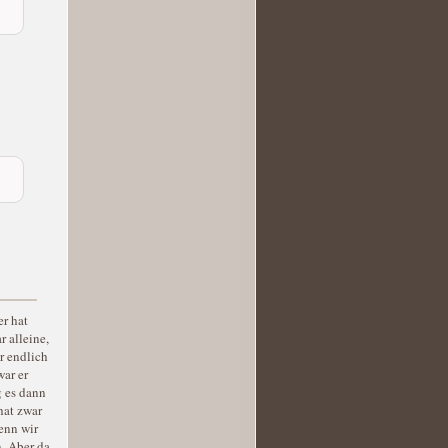
er hat
r alleine,
r endlich
war er
g es dann
hat zwar
enn wir
. Aber da