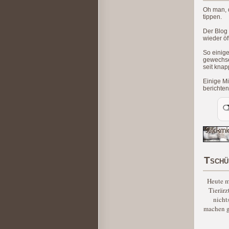
Oh man, d
tippen.
Der Blog 
wieder öf
So einige
gewechsel
seit knap
Einige M
berichten
Tschü
Heute m
Tierärz
nicht
machen ge