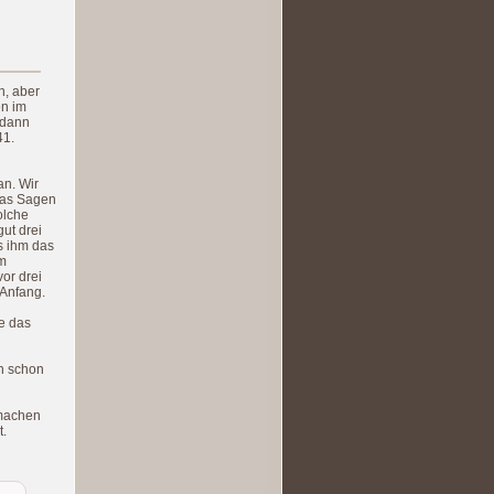
n, aber
en im
 dann
41.
an. Wir
 das Sagen
olche
gut drei
s ihm das
em
vor drei
 Anfang.
ie das
ch schon
 machen
t.