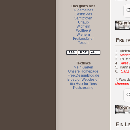
Das gibt's hier
Allgemeines
Gestricktes
Samtpfoten
Urlaub
Wichteln
Wollfee 9
Wiehern
Freitagsfüller
Freit
Testen
1. Viele
2.
Manch
3. Es ist
Textlinks
4
Alles
Mein Garten
5. Kann 
Unsere Homepage
6.
Ganz
Free.DesignBlog.de
BlueLionWebdesign
7. Was d
Ein Herz für Tiere
shoppen 
Postcrossing
Ein L