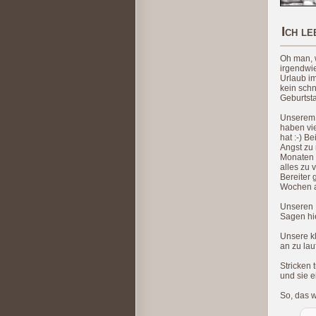
Ich le
Oh man, 
irgendwie
Urlaub im
kein sch
Geburtsta
Unserem S
haben vie
hat :-) B
Angst zu 
Monaten 
alles zu 
Bereiter 
Wochen au
Unseren M
Sagen hie
Unsere kl
an zu lau
Stricken 
und sie e
So, das w