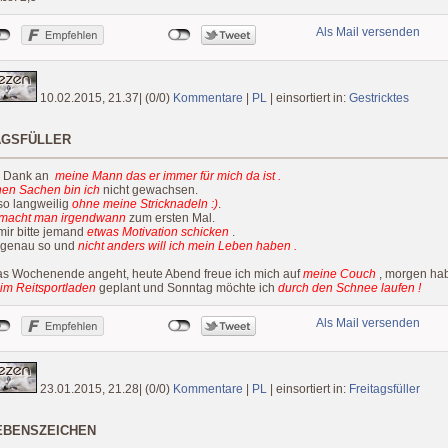
Als Mail versenden
10.02.2015, 21.37
|
(0/0)
Kommentare
|
PL
|
einsortiert in:
Gestricktes
agsfüller
n Dank an
meine Mann das er immer für mich da ist .
en Sachen bin ich
nicht gewachsen.
 so langweilig
ohne meine Stricknadeln :)
.
 macht man irgendwann
zum ersten Mal.
mir bitte jemand
etwas Motivation schicken
.
genau so und
nicht anders will ich mein Leben haben .
as Wochenende angeht, heute Abend freue ich mich auf
meine Couch
, morgen hab
im Reitsportladen
geplant und Sonntag möchte ich
durch den Schnee laufen !
Als Mail versenden
23.01.2015, 21.28
|
(0/0)
Kommentare
|
PL
|
einsortiert in:
Freitagsfüller
ebenszeichen