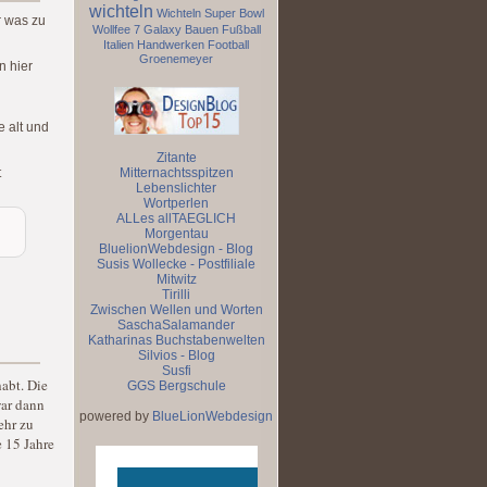
wichteln
Wichteln
Super Bowl
r was zu
Wollfee 7
Galaxy
Bauen
Fußball
Italien
Handwerken
Football
Groenemeyer
n hier
e alt und
Zitante
t
Mitternachtsspitzen
Lebenslichter
Wortperlen
ALLes allTAEGLICH
Morgentau
BluelionWebdesign - Blog
Susis Wollecke - Postfiliale
Mitwitz
Tirilli
Zwischen Wellen und Worten
SaschaSalamander
Katharinas Buchstabenwelten
Silvios - Blog
Susfi
abt. Die
GGS Bergschule
war dann
powered by
BlueLionWebdesign
ehr zu
e 15 Jahre