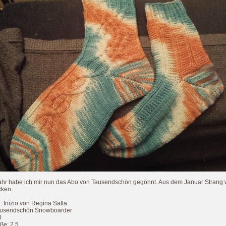
ahr habe ich mir nun das Abo von Tausendschön gegönnt. Aus dem Januar Strang
cken.
: Inizio von Regina Satta
ausendschön Snowboarder
0
ße: 2,5