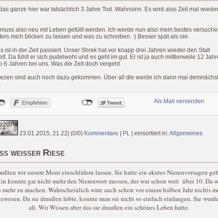
as ganze hier war tatsächlich 3 Jahre Tod. Wahnsinn. Es wird also Zeit mal wiede
muss also neu mit Leben gefüllt werden. Ich werde nun also mein bestes versuche
ters mich blicken zu lassen und was zu schreiben. :) Besser spät als nie.
s ist in der Zeit passiert. Unser Shrek hat vor knapp drei Jahren wieder den Stall
t. Da fühlt er sich pudelwohl und es geht im gut. Er ist ja auch mittlerweile 12 Jahr
p 6 Jahren bei uns. Was die Zeit doch vergeht.
iezen sind auch noch dazu gekommen. Über all die werde ich dann mal demnächs
.
Als Mail versenden
23.01.2015, 21.22
|
(0/0)
Kommentare
|
PL
|
einsortiert in:
Allgemeines
ß weißer Riese
ußten wir unsere Moni einschläfern lassen. Sie hatte ein akutes Nierenversagen geh
tin konnte gar nicht mehr den Nierenwert messen, der war schon weit über 10. Da 
s mehr zu machen. Wahrscheinlich wäre auch schon vor einem halben Jahr nichts m
wesen. Da sie draußen lebte, konnte man sie nicht so einfach einfangen. Sie wurd
alt. Wir Wissen aber das sie draußen ein schönes Leben hatte.