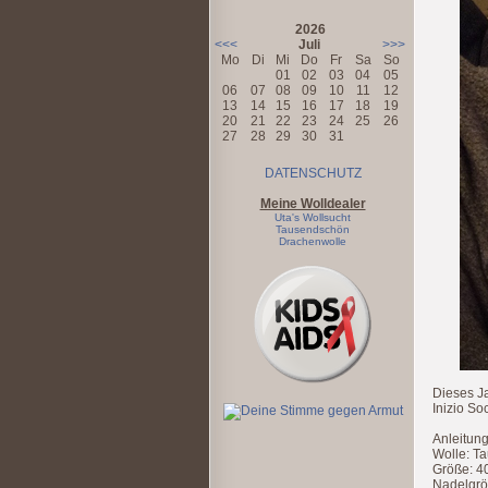
2026
<<<
Juli
>>>
Mo
Di
Mi
Do
Fr
Sa
So
01
02
03
04
05
06
07
08
09
10
11
12
13
14
15
16
17
18
19
20
21
22
23
24
25
26
27
28
29
30
31
DATENSCHUTZ
Meine Wolldealer
Uta's Wollsucht
Tausendschön
Drachenwolle
Dieses J
Inizio So
Anleitung
Wolle: T
Größe: 4
Nadelgrö