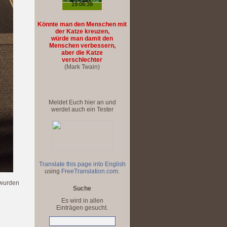
Könnte man den Menschen mit
der Katze kreuzen,
würde man damit den
Menschen verbessern,
aber die Katze
verschlechter
(Mark Twain)
Meldet Euch hier an und
werdet auch ein Tester
Translate this page into English
using
FreeTranslation.com
.
 wurden
Suche
Es wird in allen
Einträgen gesucht.