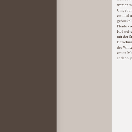
werden wi
Umgebung 
erst mal 
gebuckelt
Pferde v
Hof weite
mit der S
Beziehung
der Winte
ersten Ma
er dann j