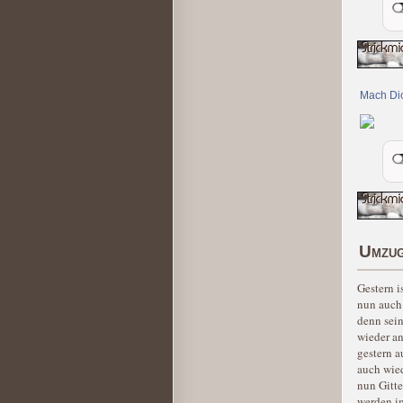
Mach Dic
Umzu
Gestern i
nun auch 
denn sein
wieder an
gestern a
auch wied
nun Gitte
werden i