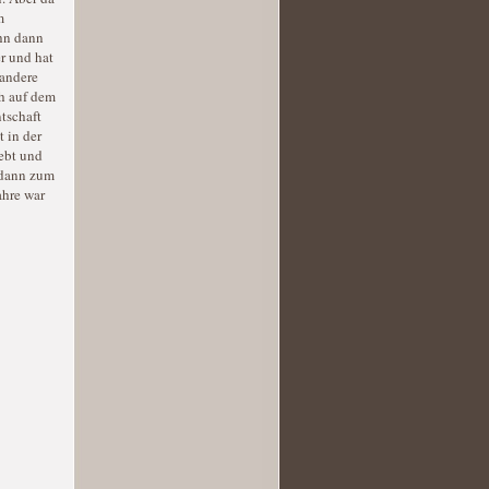
m
ihn dann
er und hat
 andere
h auf dem
tschaft
t in der
lebt und
 dann zum
ahre war