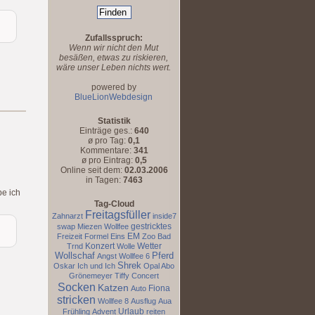
Zufallsspruch:
Wenn wir nicht den Mut
besäßen, etwas zu riskieren,
wäre unser Leben nichts wert.
powered by
BlueLionWebdesign
Statistik
Einträge ges.:
640
ø pro Tag:
0,1
Kommentare:
341
ø pro Eintrag:
0,5
Online seit dem:
02.03.2006
in Tagen:
7463
e ich
Tag-Cloud
Freitagsfüller
Zahnarzt
inside7
gestricktes
swap
Miezen
Wollfee
EM
Freizeit
Formel Eins
Zoo
Bad
Konzert
Wetter
Trnd
Wolle
Wollschaf
Pferd
Angst
Wollfee 6
Shrek
Oskar
Ich und Ich
Opal Abo
Grönemeyer
Tiffy
Concert
Socken
Katzen
Fiona
Auto
stricken
Wollfee 8
Ausflug
Aua
Urlaub
Frühling
Advent
reiten