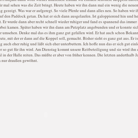
r mal sehen was die Zeit bringt. Heute haben wir ihn dann mal ein wenig die neue
gezeigt. Was war er aufgeregt. So viele Pferde und dann alles neu. So haben wir 
auf den Paddock getan. Da hat er sich dann ausgelaufen. Ist galoppierend hin und h
. Er wurde dann aber recht schnell wieder ruhiger und fand es spannend das immer
orbei kamen. Später haben wir ihn dann am Putzplatz angebunden und er konnte sic
r umsehen. Denke mal das es ihm ganz gut gefallen wird. Er hat auch schon Bekann
tute, mit der er dann auf die Koppel soll, gemacht. Bisher sieht es ganz gut aus. Er is
 auch eher ruhig und läßt sich eher unterbuttern. Ich hoffe nun das er sich gut ein
r so gut für ihn wird. Am Dienstag kommt unsere Reitbeteiligung und sie wird ihn
l in der Halle reiten. Das müßte er aber von früher kennen. Die letzten anderthalb J
a nur draußen gewöhnt.