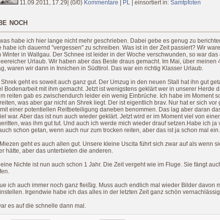
11.09.2011, 17.29
|
(0/0)
Kommentare
|
PL
|
einsortiert in:
Samtpfoten
be noch
was habe ich hier lange nicht mehr geschrieben. Dabei gebe es genug zu berichte
 habe ich dauernd "vergessen" zu schreiben. Was ist in der Zeit passiert? Wir war
 Winter in Wallgau. Der Schnee ist leider in der Woche verschwunden, so war das
neereicher Urlaub. Wir haben aber das Beste draus gemacht. Im Mai, über meinen 
g, waren wir dann in Innichen in Südtirol. Das war ein richtig Klasser Urlaub.
hrek geht es soweit auch ganz gut. Der Umzug in den neuen Stall hat ihn gut get
l Bodenarbeit mit ihm gemacht. Jetzt ist wenigstens geklärt wer in unserer Herde
eim reiten gab es zwischendurch leider ein wenig Einbrüche. Ich habe im Moment s
reiten, was aber gar nicht an Shrek liegt. Der ist eigentlich brav. Nur hat er sich vor 
mit einer potentiellen Reitbeteiligung daneben benommen. Das lag aber daran da
viel war. Aber das ist nun auch wieder geklärt. Jetzt wird er im Moment viel von ein
geritten, was ihm gut tut. Und auch ich werde mich wieder drauf setzen.Habe ich ja 
ch schon getan, wenn auch nur zum trocken reiten, aber das ist ja schon mal ein
iezen geht es auch allen gut. Unsere kleine Uscita führt sich zwar auf als wenn s
r hätte, aber das unterbieten die anderen.
eine Nichte ist nun auch schon 1 Jahr. Die Zeit vergeht wie im Fluge. Sie fängt au
fen.
tue ich auch immer noch ganz fleißig. Muss auch endlich mal wieder Bilder davon
instellen. Irgendwie habe ich das alles in der letzten Zeit ganz schön vernachlässig
ar es auf die schnelle dann mal.