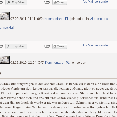
Als Mail versenden
07.09.2011, 11.11
|
(0/0)
Kommentare
|
PL
|
einsortiert in:
Allgemeines
h nackig!
Als Mail versenden
02.12.2010, 12.04
|
(0/0)
Kommentare
|
PL
|
einsortiert in:
g
st Shrek nun umgezogen in den anderen Stall. Da haben wir ja dann eine Halle und 
wieder Pferde um sich. Leider war das die letzten 2 Monate nicht so gegeben. Er wa
 Pferdekumpel mußte wegen Krankheit in einen anderen Stall umziehen. Jetzt hat e
dere Pferde neben sich und er sieht auch schon wieder glücklicher aus. Ruck zuck 
uf dem Hänger drauf, als würde er nie was anderes tun. Schnell, aber vorsichtig, gin
er vom Hänger runter. Wir haben ihn dann gleich in seine neue Box gebracht. Die 
r und er kann nicht mehr so schön raus sehen, aber über den Winter geht das mal. D
m Frühjahr dann wohl wieder umziehen. Zumal wir einfach schönere Koppeln haben