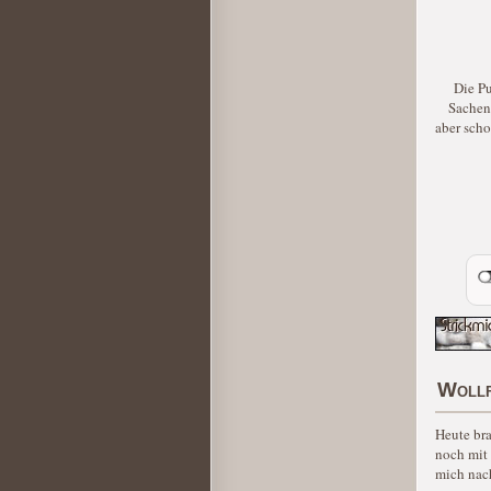
Die Pu
Sachen
aber scho
Wollf
Heute bra
noch mit 
mich nac