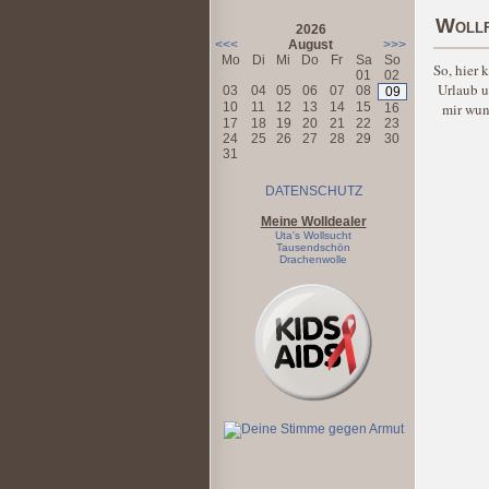
Wollf
2026
<<<
August
>>>
Mo
Di
Mi
Do
Fr
Sa
So
So, hier
01
02
Urlaub u
03
04
05
06
07
08
09
mir wun
10
11
12
13
14
15
16
17
18
19
20
21
22
23
24
25
26
27
28
29
30
31
DATENSCHUTZ
Meine Wolldealer
Uta's Wollsucht
Tausendschön
Drachenwolle