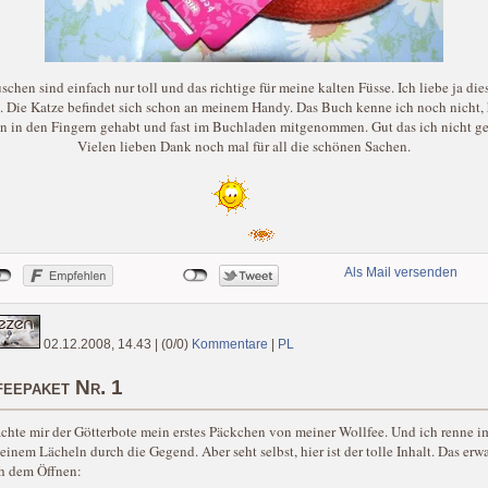
schen sind einfach nur toll und das richtige für meine kalten Füsse. Ich liebe ja die
. Die Katze befindet sich schon an meinem Handy. Das Buch kenne ich noch nicht, 
n in den Fingern gehabt und fast im Buchladen mitgenommen. Gut das ich nicht ge
Vielen lieben Dank noch mal für all die schönen Sachen.
Als Mail versenden
02.12.2008, 14.43
|
(0/0)
Kommentare
|
PL
eepaket Nr. 1
chte mir der Götterbote mein erstes Päckchen von meiner Wollfee. Und ich renne 
einem Lächeln durch die Gegend. Aber seht selbst, hier ist der tolle Inhalt. Das erwa
h dem Öffnen: