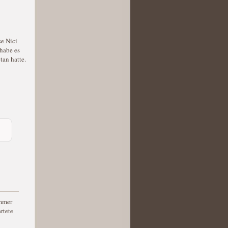
se Nici
habe es
tan hatte.
immer
rtete