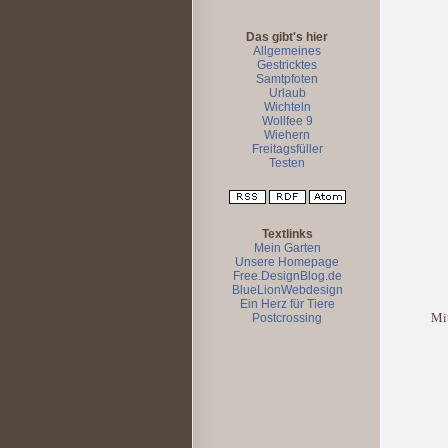
Das gibt's hier
Allgemeines
Gestricktes
Samtpfoten
Urlaub
Wichteln
Wollfee 9
Wiehern
Freitagsfüller
Testen
Textlinks
Mein Garten
Unsere Homepage
Free.DesignBlog.de
BlueLionWebdesign
Ein Herz für Tiere
Mit
Postcrossing