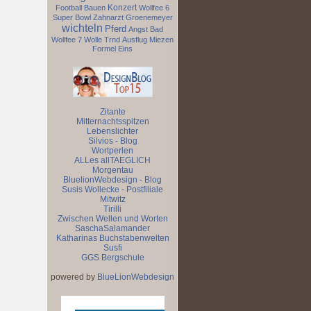
Konzert
Football
Bauen
Wollfee 6
Super Bowl
Zahnarzt
Groenemeyer
wichteln
Pferd
Angst
Bad
Wollfee 7
Wolle
Trnd
Ausflug
Miezen
Formel Eins
Zitante
Mitternachtsspitzen
Lebenslichter
Silvios - Blog
Wortperlen
ALLes allTAEGLICH
Morgentau
BluelionWebdesign - Blog
Susis Wollecke - Postfiliale
Mitwitz
Tirilli
Zwischen Wellen und Worten
SaschaSalamander
Katharinas Buchstabenwelten
Susfi
GGS Bergschule
powered by
BlueLionWebdesign