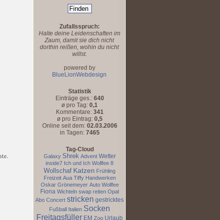
Zufallsspruch:
Halte deine Leidenschaften im
Zaum, damit sie dich nicht
dorthin reißen, wohin du nicht
willst.
powered by
BlueLionWebdesign
Statistik
Einträge ges.:
640
ø pro Tag:
0,1
Kommentare:
341
ø pro Eintrag:
0,5
Online seit dem:
02.03.2006
in Tagen:
7465
Tag-Cloud
hte.
Shrek
Wetter
Galaxy
Advent
inside7
Ich und Ich
Wollfee 8
Katzen
Wollschaf
Frühling
Freizeit
Aua
Tiffy
Handwerken
Oskar
Grönemeyer
Auto
Wollfee
Fiona
Wichteln
swap
reiten
Opal
stricken
gestricktes
Abo
Concert
Socken
Fußball
Italien
Freitagsfüller
EM
Urlaub
Zoo