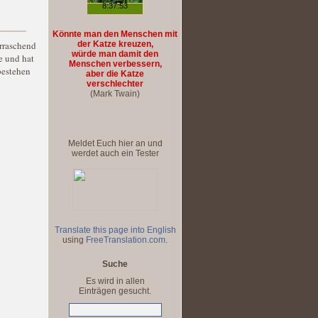
Könnte man den Menschen mit
rraschend
der Katze kreuzen,
würde man damit den
be und hat
Menschen verbessern,
bestehen
aber die Katze
verschlechter
(Mark Twain)
Meldet Euch hier an und
werdet auch ein Tester
Translate this page into English
using
FreeTranslation.com
.
Suche
Es wird in allen
Einträgen gesucht.