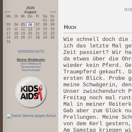
2026
(1)
[
<<<
August
>>>
Mo
Di
Mi
Do
Fr
Sa
So
01
02
03
04
05
07
08
09
06
Huch
10
11
12
14
15
16
13
17
18
19
20
21
22
23
24
25
26
27
28
29
30
Wie schnell doch die 
31
ich das letzte Mal ge
Zeit passiert? Wir ha
DATENSCHUTZ
da etwas über die Ohr
Meine Wolldealer
Uta's Wollsucht
wieder kein Pferd. Ge
Tausendschön
Drachenwolle
Traumpferd gekauft. D
ersten Blick. Probe g
meine Schwägerin, den
Unser zwischendurch P
Freitag noch mal runt
Mal in meiner Reiterk
Gab aber zum Glück nu
Prellungen. Meine Sch
von dem Kerl gestern,
Am Samstag kriegen wi